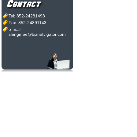
Tel: 852-24281498
Fax: 852-24891143
e-mail:
shingmee@biznetvigator.com